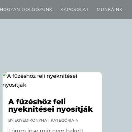
HOGYAN DOLGOZUNK
KAPCSOLAT
MUNKÁINK
A fűzéshöz feli
nyeknitései nyosítják
BY
EGYEDIKONYHA
|
KATEGÓRIA 4
Lórum ipse már nem bakott,