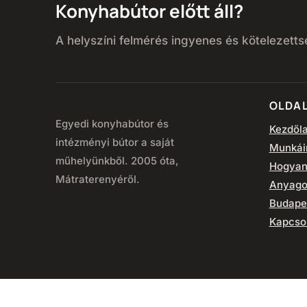
Konyhabútor előtt áll?
A helyszíni felmérés ingyenes és kötelezett
OLDA
Egyedi konyhabútor és
Kezdől
intézményi bútor a saját
Munkái
műhelyünkből. 2005 óta,
Hogyan
Mátraterenyéről.
Anyago
Budape
Kapcso