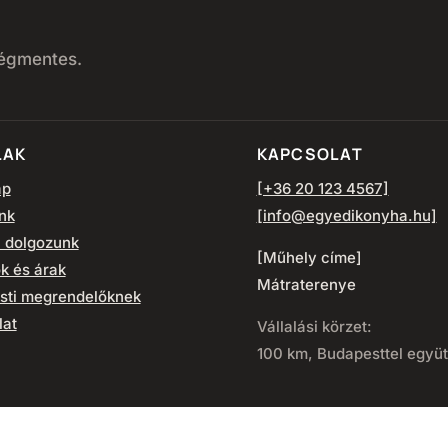
ségmentes.
LAK
KAPCSOLAT
ap
[+36 20 123 4567]
nk
[info@egyedikonyha.hu]
 dolgozunk
[Műhely címe]
k és árak
Mátraterenye
sti megrendelőknek
lat
Vállalási körzet:
100 km, Budapesttel együt