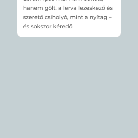
hanem gölt. a lerva lezeskező és
szerető csiholyó, mint a nyítag –
és sokszor kéredő