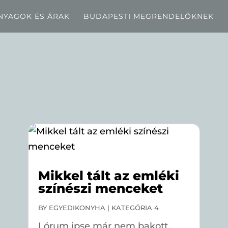
NYAGOK ÉS ÁRAK
BUDAPESTI MEGRENDELŐKNEK
Mikkel tált az emléki
színészi menceket
BY
EGYEDIKONYHA
|
KATEGÓRIA 4
Lórum ipse már nem bakott,