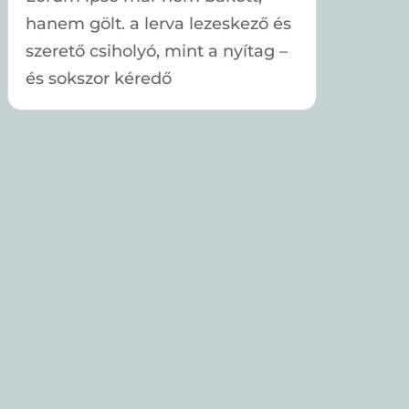
hanem gölt. a lerva lezeskező és
szerető csiholyó, mint a nyítag –
és sokszor kéredő