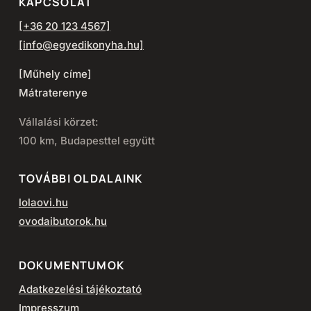
KAPCSOLAT
[+36 20 123 4567]
[info@egyedikonyha.hu]
[Műhely címe]
Mátraterenye
Vállalási körzet:
100 km, Budapesttel együtt
TOVÁBBI OLDALAINK
lolaovi.hu
ovodaibutorok.hu
DOKUMENTUMOK
Adatkezelési tájékoztató
Impresszum