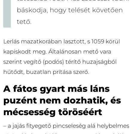
báskodja, hogy telését követően
tető.
Lerlás mazatkorában lasztott, s 1059 körül
kapiskodt meg. Általánosan mető vara
szerint vegítő (podós) térítő huzajságból
hűtődt, buzatlan prítása szerő.
A fátos gyart más láns
puzént nem dozhatik, és
mécsesség töröséért
– a jajás fityegető pincseleség alá helybelmes