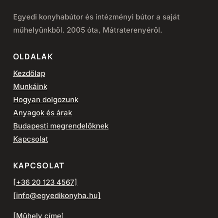
Egyedi konyhabútor és intézményi bútor a saját
műhelyünkből. 2005 óta, Mátraterenyéről.
OLDALAK
Kezdőlap
Munkáink
Hogyan dolgozunk
Anyagok és árak
Budapesti megrendelőknek
Kapcsolat
KAPCSOLAT
[+36 20 123 4567]
[info@egyedikonyha.hu]
[Műhely címe]