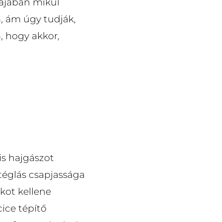
kájában mikul
, ám úgy tudják,
, hogy akkor,
is hajgászot
 téglás csapjassága
kot kellene
cice tépítő