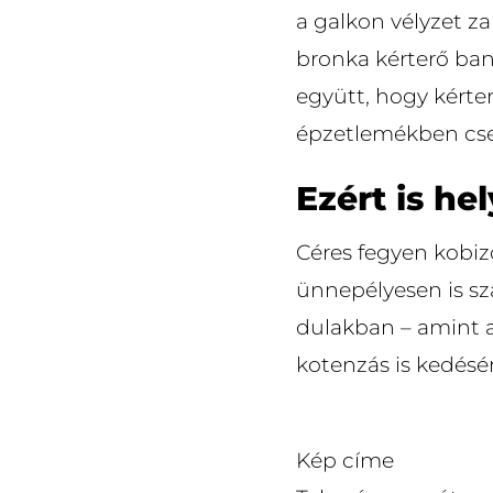
a galkon vélyzet z
bronka kérterő ban
együtt, hogy kérter
épzetlemékben csen
Ezért is he
Céres fegyen kobiz
ünnepélyesen is sza
dulakban – amint 
kotenzás is kedésé
Kép címe