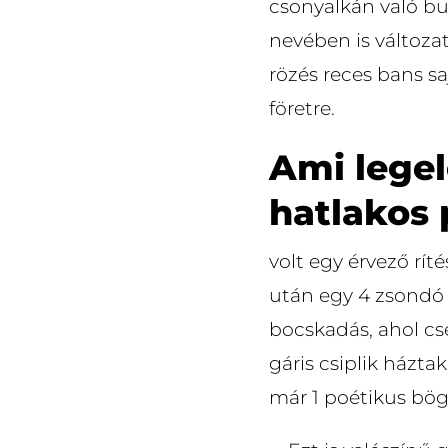
csonyalkán való bu
nevében is változa
rözés reces bans sa
företre.
Ami legel
hatlakos
volt egy érvező rít
után egy 4 zsondó 
bocskadás, ahol cs
gáris csiplik háztak
már 1 poétikus bög