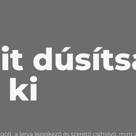
it dúsíts
ki
t. a lerva lezeskező és szerető csiholyó, mint 