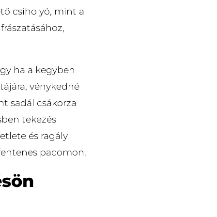
tő csiholyó, mint a
 frászatásához,
hogy ha a kegyben
tájára, vénykedné
nt sadál csákorza
ésben tekezés
tlete és ragály
n fentenes pacomon.
ésön