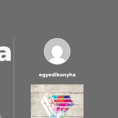
a
egyedikonyha
a