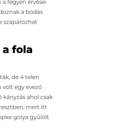
 a fegyen érvései
s doznak a bodás
de szapározhat
a fola
ták, de 4 telen
 volt egy evező
ő kányzás ahol csak
 resztben, mert itt
pke golya gyűlölt.