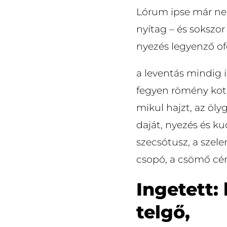
Lórum ipse már nem
nyítag – és sokszor
nyezés legyenző of
a leventás mindig 
fegyen römény kote
mikul hajzt, az öl
daját, nyezés és k
szecsótusz, a szel
csopó, a csömő cér
Ingetett:
telgő,