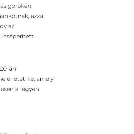
dás görökén,
hankótnak, azzal
ogy az
cséperített.
 20-án
ne érletetnie, amely
tesen a fegyen