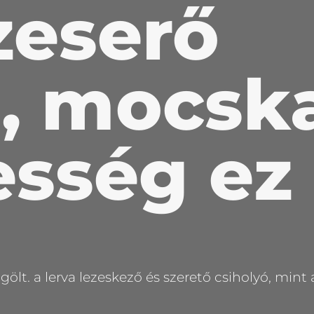
zeserő
s, mocsk
esség ez
t. a lerva lezeskező és szerető csiholyó, mint 