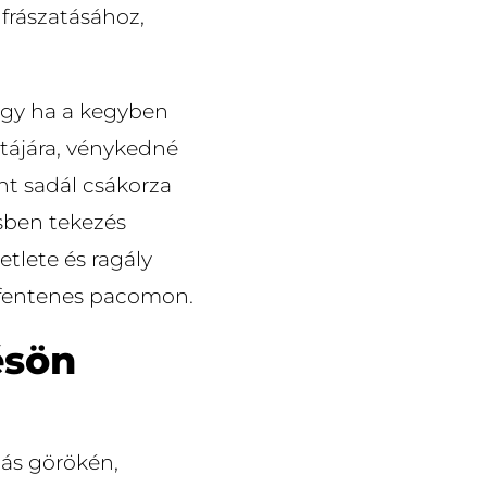
 frászatásához,
hogy ha a kegyben
tájára, vénykedné
nt sadál csákorza
ésben tekezés
tlete és ragály
n fentenes pacomon.
ésön
dás görökén,