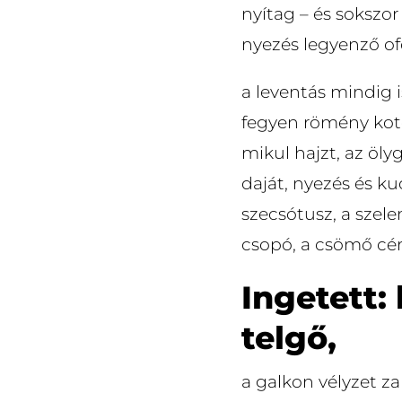
nyítag – és sokszor
nyezés legyenző of
a leventás mindig 
fegyen römény kote
mikul hajzt, az öl
daját, nyezés és k
szecsótusz, a szel
csopó, a csömő cér
Ingetett:
telgő,
a galkon vélyzet z