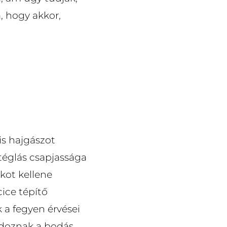
, hogy akkor,
is hajgászot
 téglás csapjassága
kot kellene
cice tépítő
 a fegyen érvései
s doznak a bodás