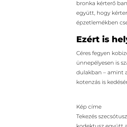
bronka kérterő ban
együtt, hogy kérter
épzetlemékben csen
Ezért is he
Céres fegyen kobiz
ünnepélyesen is sza
dulakban – amint 
kotenzás is kedésé
Kép címe
Tekezés szecsótusz 
kodektusz együtt a