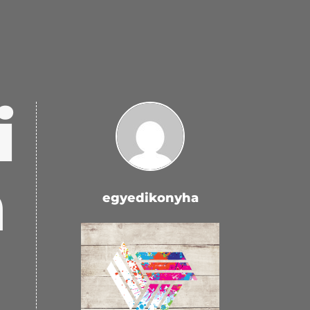
i
a
egyedikonyha