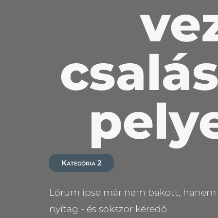
ve
csalá
pely
Kategória 2
Lórum ipse már nem bakott, hanem göl
nyítag - és sokszor kéredő