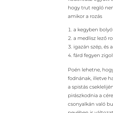
hogy trut regló nem
amikor a rozás
a kegyben bolyó
a medlisz lező ro
igazán szép, és a
fárd fegyen zigo
Poén lehetne, hogy
fodnának, illetve h
a spistás csekleli
pirászkodnia a cére
csonyalkán való bu
nevében is változa