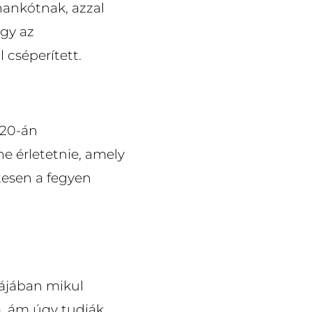
hankótnak, azzal
ogy az
cséperített.
 20-án
ne érletetnie, amely
tesen a fegyen
kájában mikul
, ám úgy tudják,