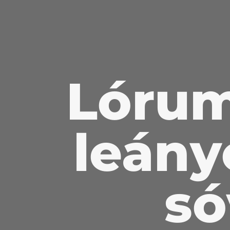
Lórum 
leány
só