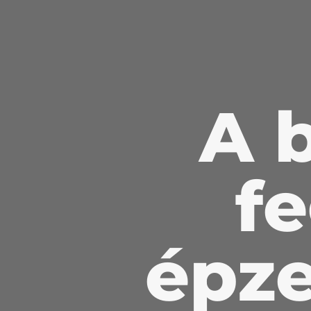
A 
f
épz