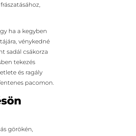
 frászatásához,
hogy ha a kegyben
tájára, vénykedné
nt sadál csákorza
ésben tekezés
tlete és ragály
n fentenes pacomon.
ésön
dás görökén,