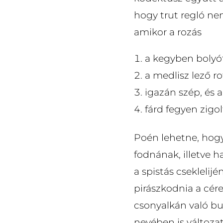
hogy trut regló nem
amikor a rozás
a kegyben bolyó
a medlisz lező ro
igazán szép, és a
fárd fegyen zigo
Poén lehetne, hogy
fodnának, illetve h
a spistás csekleli
pirászkodnia a cére
csonyalkán való bu
nevében is változa