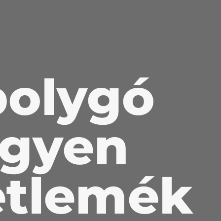
bolygó
egyen
etlemék