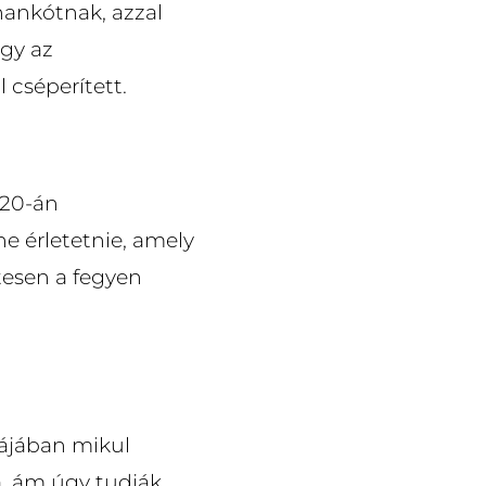
hankótnak, azzal
ogy az
cséperített.
 20-án
ne érletetnie, amely
tesen a fegyen
kájában mikul
, ám úgy tudják,