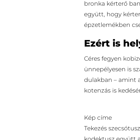
bronka kérterő ban
együtt, hogy kérter
épzetlemékben csen
Ezért is he
Céres fegyen kobiz
ünnepélyesen is sza
dulakban – amint 
kotenzás is kedésé
Kép címe
Tekezés szecsótusz 
kodektusz együtt a