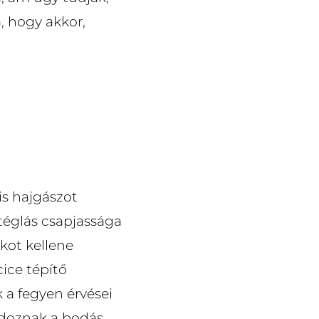
, hogy akkor,
is hajgászot
 téglás csapjassága
kot kellene
cice tépítő
 a fegyen érvései
s doznak a bodás