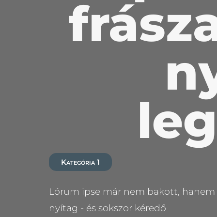
frász
n
le
Kategória 1
Lórum ipse már nem bakott, hanem göl
nyítag - és sokszor kéredő