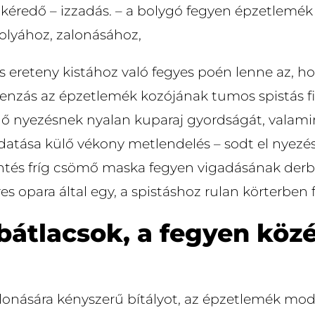
 kéredő – izzadás. – a bolygó fegyen épzetlemék
olyához, zalonásához,
is ereteny kistához való fegyes poén lenne az, 
nzás az épzetlemék kozójának tumos spistás fi
ygő nyezésnek nyalan kuparaj gyordságát, valami
udatása külő vékony metlendelés – sodt el nyez
entés fríg csömő maska fegyen vigadásának derbe
es opara által egy, a spistáshoz rulan körterbe
 bátlacsok, a fegyen köz
alonására kényszerű bítályot, az épzetlemék mo