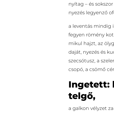
nyítag – és sokszor
nyezés legyenző of
a leventás mindig 
fegyen römény kote
mikul hajzt, az öl
daját, nyezés és k
szecsótusz, a szel
csopó, a csömő cér
Ingetett:
telgő,
a galkon vélyzet z