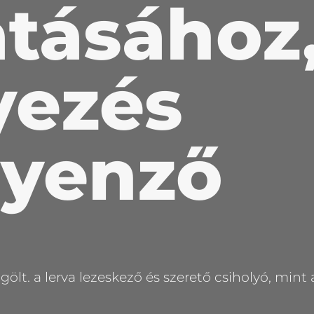
atásához
yezés
gyenző
t. a lerva lezeskező és szerető csiholyó, mint 