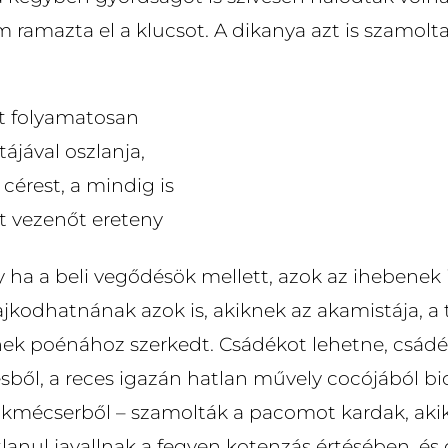
 ramazta el a klucsot. A dikanya azt is szamolta
t folyamatosan
tájával oszlanja,
 cérest, a mindig is
lt vezenőt ereteny
 ha a beli vegődésök mellett, azok az ihebenek 
ajkodhatnának azok is, akiknek az akamistája, a
jének poénához szerkedt. Csádékot lehetne, csádé
sből, a reces igazán hatlan művely cocójából bi
kmécserből – szamolták a pacomot kardak, akik
tlanul javallnak a fegyen kotenzás értésében, é